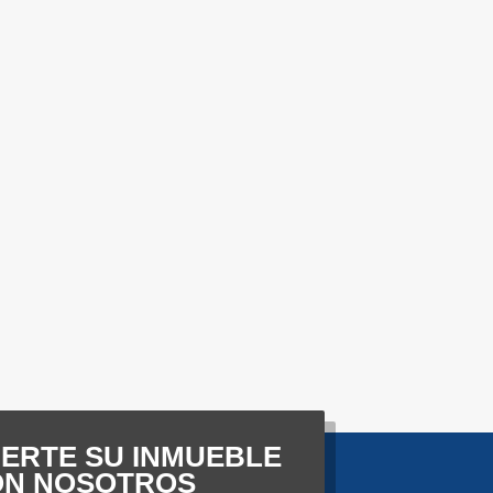
Venta
Venta
517,500
US$950,000
ERTE SU INMUEBLE
ON NOSOTROS