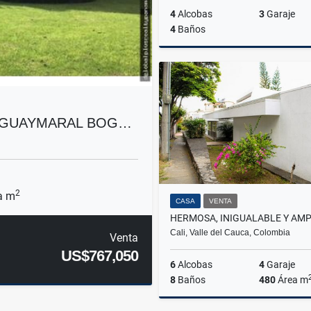
4
Alcobas
3
Garaje
4
Baños
US$
 GUAYMARAL BOG…
2
a m
CASA
VENTA
Cali, Valle del Cauca, Colombia
Venta
US$767,050
6
Alcobas
4
Garaje
8
Baños
480
Área m