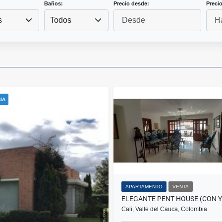
Baños:
Precio desde:
Precio
s
Todos
IA
APARTAMENTO
VENTA
Cali, Valle del Cauca, Colombia