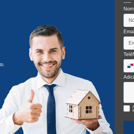
Nom
Ema
Telé
to.
Adic