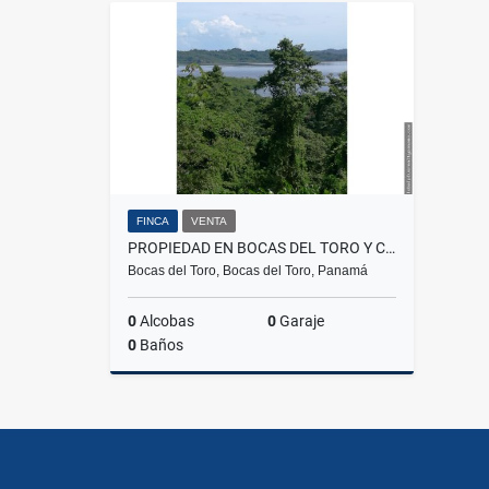
FINCA
VENTA
PROPIEDAD EN BOCAS DEL TORO Y COLINDA CON EL MAR
Bocas del Toro, Bocas del Toro, Panamá
0
Alcobas
0
Garaje
0
Baños
Venta
US$4,000,000