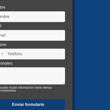
*
bre
*
il
*
fono
▼
ionales:
Acepto recibir información sobre ofertas
inmobiliarias
Enviar formulario