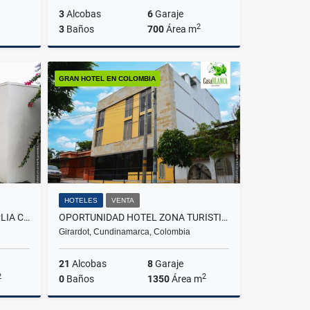
3
Alcobas
6
Garaje
2
3
Baños
700
Área m
Venta
Venta
GRAN HOTEL EN COLOMBIA
203,850
US$1,850,000
HOTELES
VENTA
HERMOSA, INIGUALABLE Y AMPLIA CASA CON HERMOSO DISEÑO ARQUITECTONICO
OPORTUNIDAD HOTEL ZONA TURISTICA COLOMBIA
Girardot, Cundinamarca, Colombia
21
Alcobas
8
Garaje
2
2
0
Baños
1350
Área m