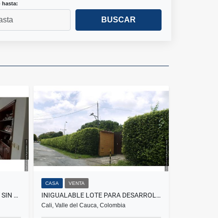
 hasta:
BUSCAR
CASA
VENTA
ELEGANTE PENT HOUSE (CON Y SIN AMOBLAMIENTO) JUANAMBU CALI COLOMBIA
INIGUALABLE LOTE PARA DESARROLLO COMERCIAL O RESIDENCIAL CIUDAD JARDIN
Cali, Valle del Cauca, Colombia