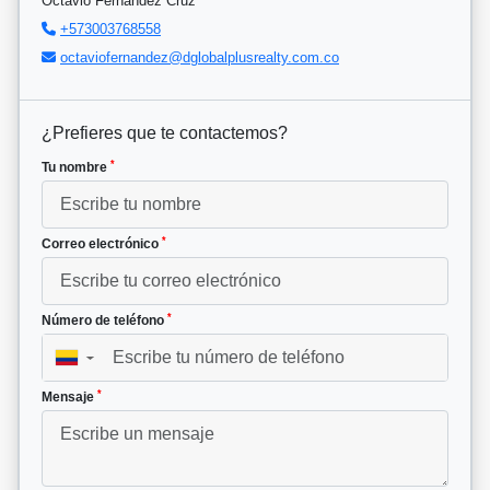
Octavio Fernandez Cruz
+573003768558
octaviofernandez@dglobalplusrealty.com.co
¿Prefieres que te contactemos?
*
Tu nombre
*
Correo electrónico
*
Número de teléfono
▼
*
Mensaje