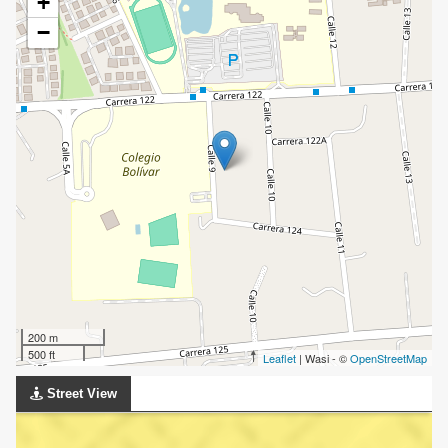
+
−
200 m
500 ft
Leaflet
| Wasi - ©
OpenStreetMap
Street View